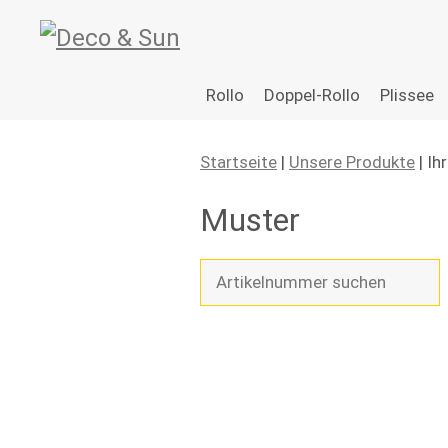
Zum
Rollo
Doppel-Rollo
Plissee
Inhalt
springen
Startseite
|
Unsere Produkte
| Ih
Muster
S
u
c
h
e
n