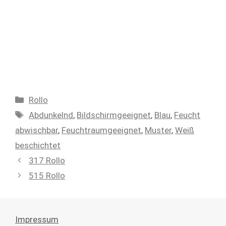
Kategorien
Rollo
Schlagwörter
Abdunkelnd
,
Bildschirmgeeignet
,
Blau
,
Feucht
abwischbar
,
Feuchtraumgeeignet
,
Muster
,
Weiß
beschichtet
317 Rollo
515 Rollo
Impressum