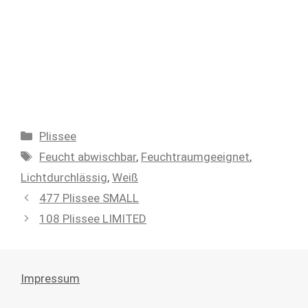
Kategorien
Plissee
Schlagwörter
Feucht abwischbar
,
Feuchtraumgeeignet
,
Lichtdurchlässig
,
Weiß
477 Plissee SMALL
108 Plissee LIMITED
Impressum