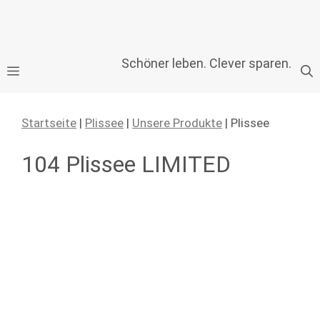
Zum
Schöner leben. Clever sparen.
Menü
Inhalt
springen
Startseite
|
Plissee
|
Unsere Produkte
| Plissee
104 Plissee LIMITED