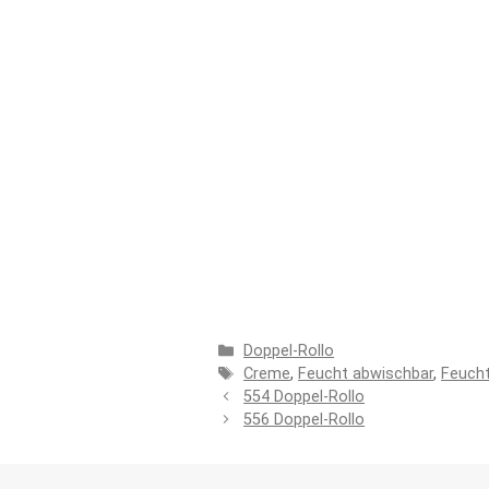
Kategorien
Doppel-Rollo
Schlagwörter
Creme
,
Feucht abwischbar
,
Feuch
554 Doppel-Rollo
556 Doppel-Rollo